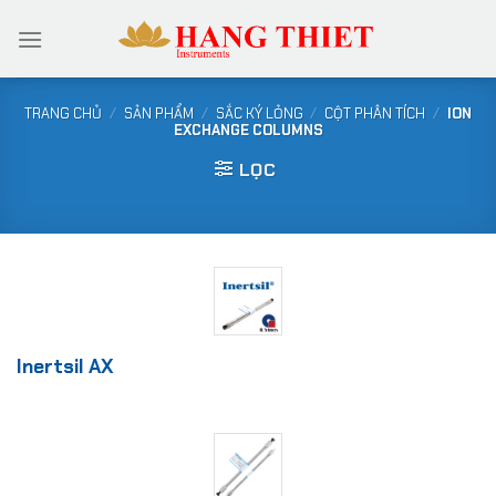
Bỏ
qua
nội
dung
TRANG CHỦ
/
SẢN PHẨM
/
SẮC KÝ LỎNG
/
CỘT PHÂN TÍCH
/
ION
EXCHANGE COLUMNS
LỌC
Inertsil AX