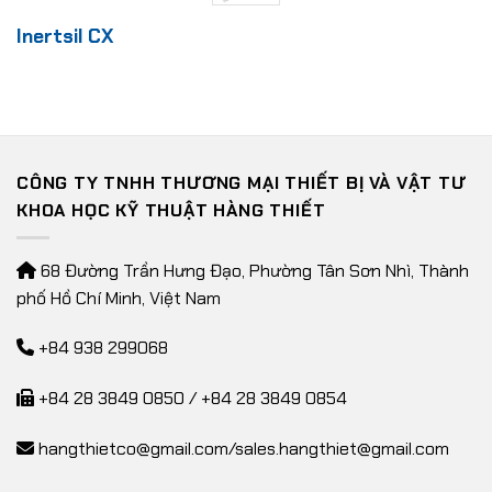
Inertsil CX
CÔNG TY TNHH THƯƠNG MẠI THIẾT BỊ VÀ VẬT TƯ
KHOA HỌC KỸ THUẬT HÀNG THIẾT
68 Đường Trần Hưng Đạo, Phường Tân Sơn Nhì, Thành
phố Hồ Chí Minh, Việt Nam
+84 938 299068
+84 28 3849 0850 / +84 28 3849 0854
hangthietco@gmail.com
/
sales.hangthiet@gmail.com